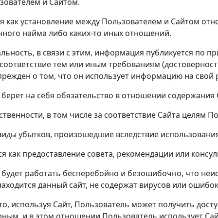
ователем и Сайтом.
я как установление между Пользователем и Сайтом от
чного найма либо каких-то иных отношений.
ьность, в связи с этим, информация публикуется по прин
соответствие тем или иным требованиям (достоверности
упрежден о том, что он использует информацию на свой 
не берет на себя обязательство в отношении содержания 
ственности, в том числе за соответствие Сайта целям П
 виды убытков, произошедшие вследствие использовани
я как предоставление совета, рекомендации или консул
т будет работать бесперебойно и безошибочно, что неис
находится данный сайт, не содержат вирусов или ошибок
о, используя Сайт, Пользователь может получить досту
ым, и в этом отношении Пользователь использует Сайт