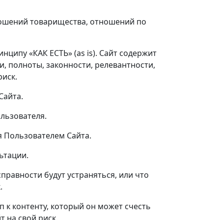
ношений товарищества, отношений по
ципу «КАК ЕСТЬ» (as is). Сайт содержит
, полноты, законности, релевантности,
риск.
Сайта.
ользователя.
я Пользователем Сайта.
ьтации.
правности будут устраняться, или что
.
п к контенту, который он может счесть
 на свой риск.