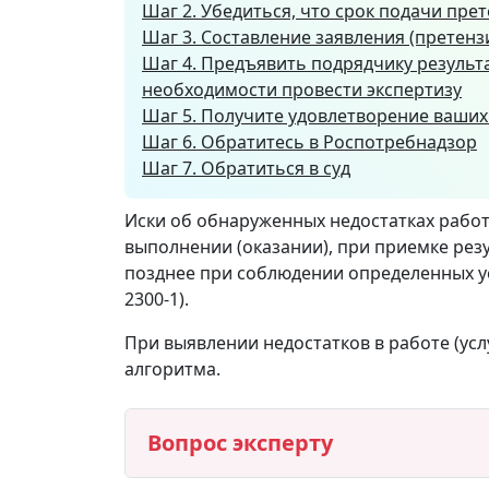
Шаг 2. Убедиться, что срок подачи прете
Шаг 3. Составление заявления (претенз
Шаг 4. Предъявить подрядчику результат
необходимости провести экспертизу
Шаг 5. Получите удовлетворение ваших
Шаг 6. Обратитесь в Роспотребнадзор
Шаг 7. Обратиться в суд
Иски об обнаруженных недостатках работ
выполнении (оказании), при приемке резу
позднее при соблюдении определенных усло
2300-1).
При выявлении недостатков в работе (ус
алгоритма.
Вопрос эксперту