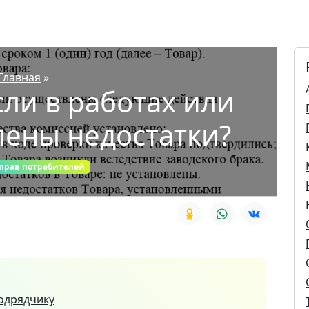
Главная
»
сли в работах или
лены недостатки?
прав потребителей
подрядчику