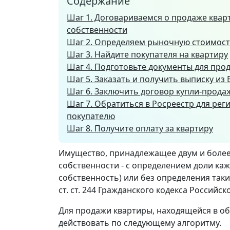
Содержание
Шаг 1. Договариваемся о продаже квар
собственности
Шаг 2. Определяем рыночную стоимост
Шаг 3. Найдите покупателя на квартиру
Шаг 4. Подготовьте документы для про
Шаг 5. Заказать и получить выписку из 
Шаг 6. Заключить договор купли-прода
Шаг 7. Обратиться в Росреестр для рег
покупателю
Шаг 8. Получите оплату за квартиру
Имущество, принадлежащее двум и более
собственности - с определением доли каж
собственность) или без определения таких
ст. ст. 244 Гражданского кодекса Российс
Для продажи квартиры, находящейся в о
действовать по следующему алгоритму.