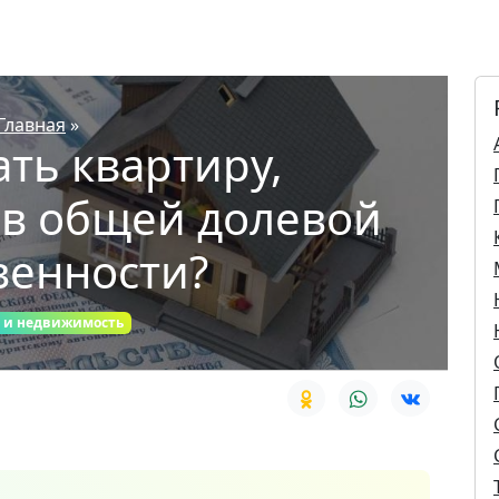
Главная
»
ать квартиру,
в общей долевой
венности?
 и недвижимость