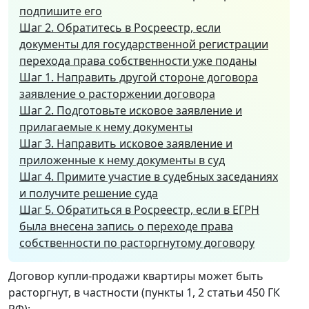
подпишите его
Шаг 2. Обратитесь в Росреестр, если
документы для государственной регистрации
перехода права собственности уже поданы
Шаг 1. Направить другой стороне договора
заявление о расторжении договора
Шаг 2. Подготовьте исковое заявление и
прилагаемые к нему документы
Шаг 3. Направить исковое заявление и
приложенные к нему документы в суд
Шаг 4. Примите участие в судебных заседаниях
и получите решение суда
Шаг 5. Обратиться в Росреестр, если в ЕГРН
была внесена запись о переходе права
собственности по расторгнутому договору
Договор купли-продажи квартиры может быть
расторгнут, в частности (пункты 1, 2 статьи 450 ГК
РФ):