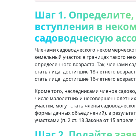
Шаг 1. Определите,
вступления в неко
садоводческую асс
Членами садоводческого некоммерческог
земельный участок в границах такого н
определенного возраста. Так, членами с
стать лица, достигшие 18-летнего возрас
стать лица, достигшие 16-летнего возраста 
Кроме того, наследниками членов садово
числе малолетних и несовершеннолетних,
участки, могут стать члены садоводческо
формы дачных объединений). в результат
участками (п. 2 ст. 18 Закона от 15 апреля 1
Шаг 2. Подайте зая