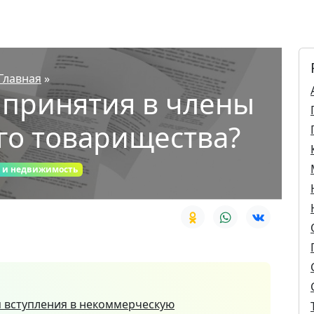
Главная
»
 принятия в члены
го товарищества?
 и недвижимость
я вступления в некоммерческую