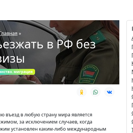
Главная
»
ъезжать в РФ без
визы
анство. миграция
ю въезд в любую страну мира является
жимом, за исключением случаев, когда
ежим установлен каким-либо международным