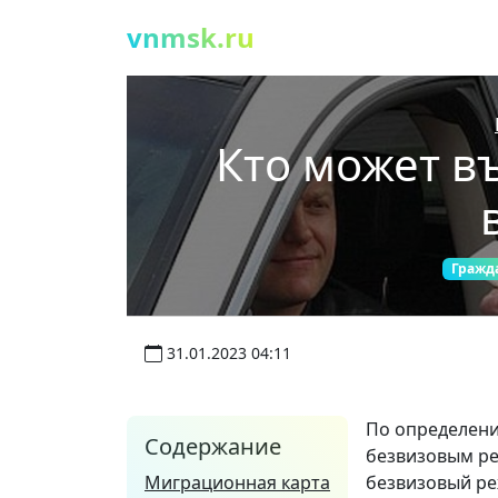
vnmsk.ru
Кто может в
Гражд
31.01.2023 04:11
По определени
Содержание
безвизовым ре
Миграционная карта
безвизовый р