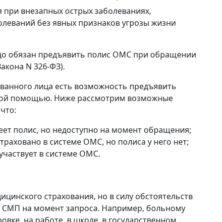
 при внезапных острых заболеваниях,
олеваний без явных признаков угрозы жизни
ицо обязан предъявить полис ОМС при обращении
Закона N 326-ФЗ).
хованного лица есть возможность предъявить
кой помощью. Ниже рассмотрим возможные
что:
ет полис, но недоступно на момент обращения;
раховано в системе ОМС, но полиса у него нет;
участвует в системе ОМС.
ицинского страхования, но в силу обстоятельств
у СМП на момент запроса. Например, больному
ровке, на работе, в школе, в государственном