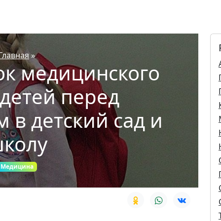
Главная
»
ок медицинского
 детей перед
 в детский сад и
колу
Медицина