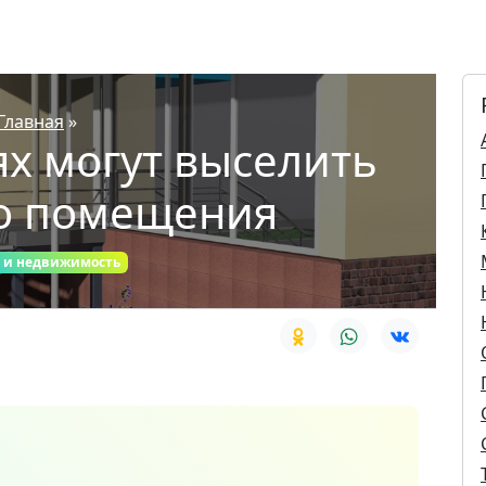
Главная
»
ях могут выселить
о помещения
 и недвижимость