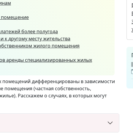
инам
е помещение
платежей более полугода
и к другому месту жительства
обственником жилого помещения
ров аренды специализированных жилых
ых помещений дифференцированы в зависимости
е помещения (частная собственность,
илье). Расскажем о случаях, в которых могут