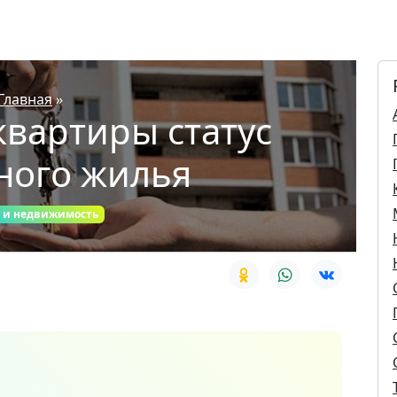
Главная
»
 квартиры статус
ного жилья
 и недвижимость