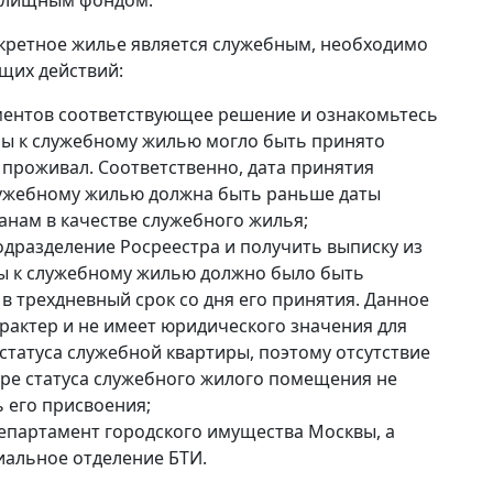
нкретное жилье является служебным, необходимо
щих действий:
ментов соответствующее решение и ознакомьтесь
ры к служебному жилью могло быть принято
е проживал. Соответственно, дата принятия
лужебному жилью должна быть раньше даты
анам в качестве служебного жилья;
одразделение Росреестра и получить выписку из
ры к служебному жилью должно было быть
в трехдневный срок со дня его принятия. Данное
актер и не имеет юридического значения для
статуса служебной квартиры, поэтому отсутствие
ире статуса служебного жилого помещения не
 его присвоения;
епартамент городского имущества Москвы, а
иальное отделение БТИ.