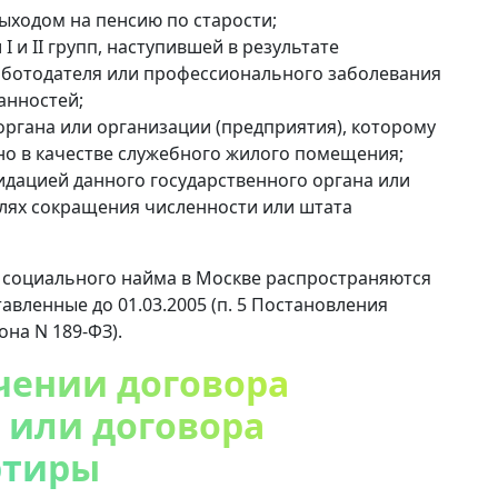
выходом на пенсию по старости;
 и II групп, наступившей в результате
аботодателя или профессионального заболевания
анностей;
органа или организации (предприятия), которому
о в качестве служебного жилого помещения;
идацией данного государственного органа или
елях сокращения численности или штата
 социального найма в Москве распространяются
вленные до 01.03.2005 (п. 5 Постановления
она N 189-ФЗ).
чении договора
 или договора
ртиры